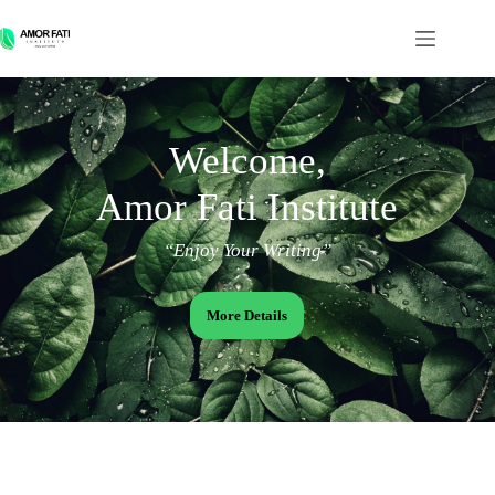
Welcome,
Amor Fati Institute
“Enjoy Your Writing”
More Details